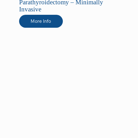
Parathyroidectomy – Minimally
Invasive
More Info