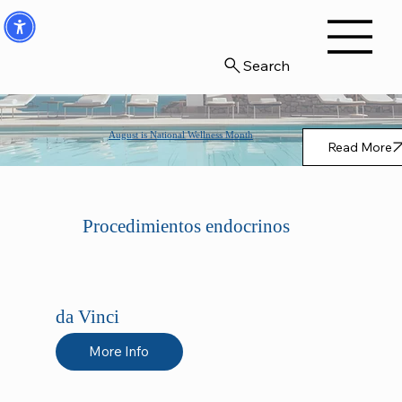
Search
August is National Wellness Month
Read More
Procedimientos endocrinos
da Vinci
More Info